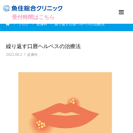
受付時間はこちら
ーム
ブログ
皮膚科
繰り返す口唇ヘルペスの治療法
お知らせ・ブログ
医院紹介
繰り返す口唇ヘルペスの治療法
2022.06.2
皮膚科
スタッフ紹介
診療科目
アクセス
WEB予約
採用情報