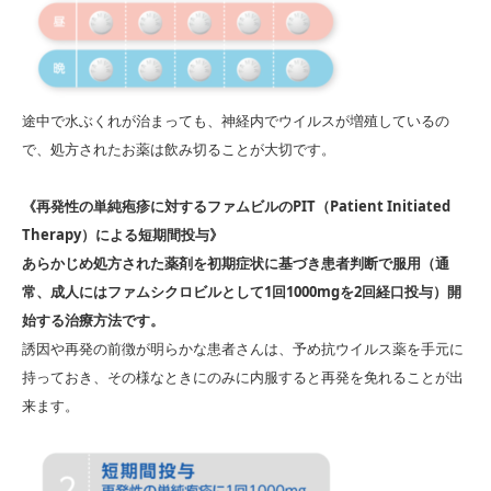
途中で水ぶくれが治まっても、神経内でウイルスが増殖しているの
で、処⽅されたお薬は飲み切ることが⼤切です。
《再発性の単純疱疹に対するファムビルの
PIT
（
Patient Initiated
Therapy
）による短期間投与》
あらかじめ処方された薬剤を初期症状に基づき患者判断で服用（通
常、成人にはファムシクロビルとして
1
回
1000mg
を
2
回経口投与）開
始する治療方法です。
誘因や再発の前徴が明らかな患者さんは、予め抗ウイルス薬を手元に
持っておき、その様なときにのみに内服すると再発を免れることが出
来ます。