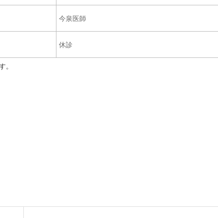
今泉医師
休診
す。