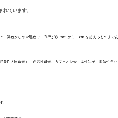
まれています。
、褐色からやや黒色で、直径が数 mm から 1 cm を超えるものまで
遅発性太田母斑）、色素性母斑、カフェオレ斑、悪性黒子、脂漏性角化
す。